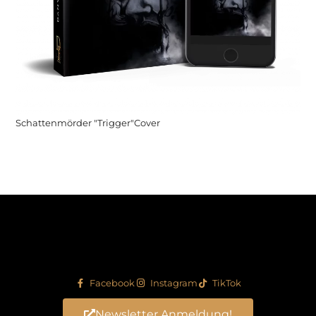
Schattenmörder "Trigger"Cover
Facebook
Instagram
TikTok
Newsletter Anmeldung!